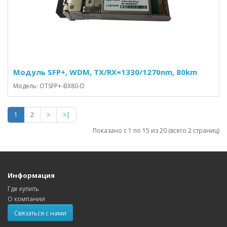
Модуль SFP+, WDM, TX/RX=1330/1270nm, 80km
Модель: OTSFP+-BX80-D
1
2
>
>|
Показано с 1 по 15 из 20 (всего 2 страниц)
Информация
Где купить
О компании
Связаться с нами