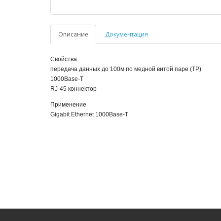
Описание
Документация
Свойства
передача данных до 100м по медной витой паре (TP)
1000Base-T
RJ-45 коннектор
Применение
Gigabit Ethernet 1000Base-T