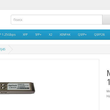
P 1.25Gbps
XFP
SFP+
X2
XENPAK
QSFP+
QSFP28
RJ45
Мо
На