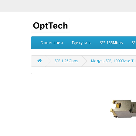
О компании
Где купить
SFP 155Mbps
SF
SFP 1.25Gbps
Модуль SFP, 1000Base-T, 