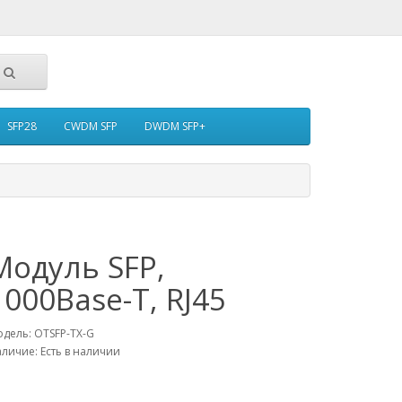
SFP28
CWDM SFP
DWDM SFP+
Модуль SFP,
1000Base-T, RJ45
дель: OTSFP-TX-G
личие: Есть в наличии